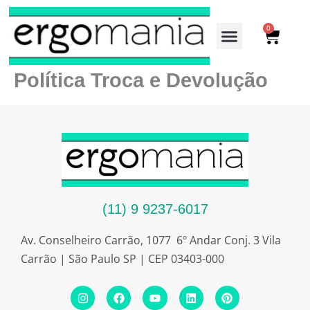
Ir
para
0
Cart
o
conteúdo
Política Troca e Devolução
LINHA ADMINISTRA
LINHA INDUSTRIAL
(11) 9 9237-6017
Av. Conselheiro Carrão, 1077 6º Andar Conj. 3 Vila
Carrão | São Paulo SP | CEP 03403-000
I
F
Y
L
P
n
a
o
i
i