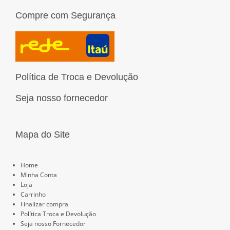
s
c
u
n
n
t
e
t
k
t
Compre com Segurança
a
b
u
e
e
g
o
b
d
r
r
o
e
i
e
a
k
n
s
m
t
Política de Troca e Devolução
Seja nosso fornecedor
Mapa do Site
Páginas
Home
Minha Conta
Loja
Carrinho
Finalizar compra
Política Troca e Devolução
Seja nosso Fornecedor