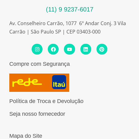
(11) 9 9237-6017
Av. Conselheiro Carrão, 1077 6º Andar Conj. 3 Vila
Carrão | São Paulo SP | CEP 03403-000
I
F
Y
L
P
n
a
o
i
i
s
c
u
n
n
t
e
t
k
t
Compre com Segurança
a
b
u
e
e
g
o
b
d
r
r
o
e
i
e
a
k
n
s
m
t
Política de Troca e Devolução
Seja nosso fornecedor
Mapa do Site