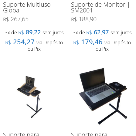
Suporte Multiuso
Suporte de Monitor |
Global
SM2001
267,65
188,90
R$
R$
89,22
62,97
R$
R$
3x de
sem juros
3x de
sem juros
254,27
179,46
R$
R$
via Depósito
via Depósito
ou Pix
ou Pix
Suporte para
Suporte para