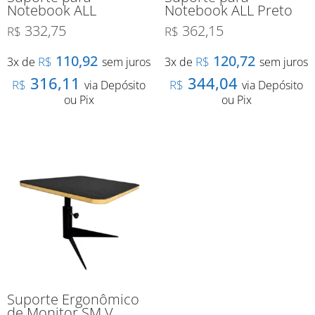
Notebook ALL
Notebook ALL Preto
332,75
362,15
R$
R$
110,92
120,72
R$
R$
3x de
sem juros
3x de
sem juros
316,11
344,04
R$
R$
via Depósito
via Depósito
ou Pix
ou Pix
Suporte Ergonômico
de Monitor SM V