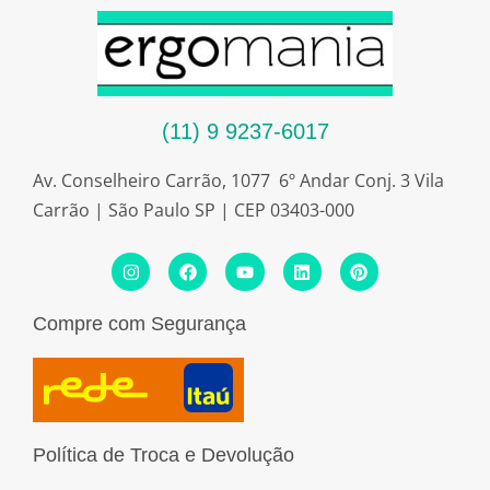
(11) 9 9237-6017
Av. Conselheiro Carrão, 1077 6º Andar Conj. 3 Vila
Carrão | São Paulo SP | CEP 03403-000
I
F
Y
L
P
n
a
o
i
i
s
c
u
n
n
t
e
t
k
t
Compre com Segurança
a
b
u
e
e
g
o
b
d
r
r
o
e
i
e
a
k
n
s
m
t
Política de Troca e Devolução