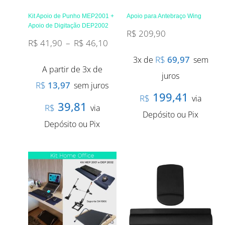
Kit Apoio de Punho MEP2001 +
Apoio para Antebraço Wing
Apoio de Digitação DEP2002
R$
209,90
R$
41,90
–
R$
46,10
R$
69,97
3x de
sem
A partir de 3x de
juros
R$
13,97
sem juros
199,41
R$
via
39,81
R$
via
Depósito ou Pix
Depósito ou Pix