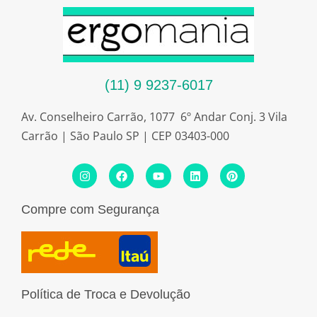
(11) 9 9237-6017
Av. Conselheiro Carrão, 1077 6º Andar Conj. 3 Vila
Carrão | São Paulo SP | CEP 03403-000
I
F
Y
L
P
n
a
o
i
i
s
c
u
n
n
t
e
t
k
t
Compre com Segurança
a
b
u
e
e
g
o
b
d
r
r
o
e
i
e
a
k
n
s
m
t
Política de Troca e Devolução