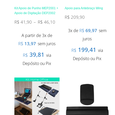
Kit Apoio de Punho MEP2001 +
Apoio para Antebraço Wing
Apoio de Digitação DEP2002
R$
209,90
R$
41,90
–
R$
46,10
R$
69,97
3x de
sem
A partir de 3x de
juros
R$
13,97
sem juros
199,41
R$
via
39,81
R$
via
Depósito ou Pix
Depósito ou Pix