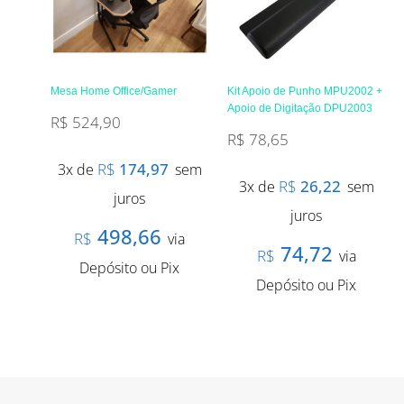
Mesa Home Office/Gamer
Kit Apoio de Punho MPU2002 +
Apoio de Digitação DPU2003
R$
524,90
R$
78,65
R$
174,97
3x de
sem
R$
26,22
3x de
sem
juros
juros
498,66
R$
via
74,72
R$
via
Depósito ou Pix
Depósito ou Pix