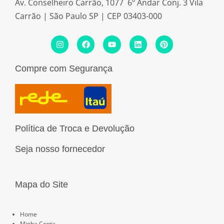
Av. Conselheiro Carrão, 1077 6º Andar Conj. 3 Vila
Carrão | São Paulo SP | CEP 03403-000
I
F
Y
L
P
n
a
o
i
i
s
c
u
n
n
t
e
t
k
t
Compre com Segurança
a
b
u
e
e
g
o
b
d
r
r
o
e
i
e
a
k
n
s
m
t
Política de Troca e Devolução
Seja nosso fornecedor
Mapa do Site
Páginas
Home
Minha Conta