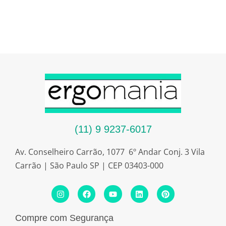
(11) 9 9237-6017
Av. Conselheiro Carrão, 1077 6º Andar Conj. 3 Vila
Carrão | São Paulo SP | CEP 03403-000
I
F
Y
L
P
n
a
o
i
i
s
c
u
n
n
t
e
t
k
t
Compre com Segurança
a
b
u
e
e