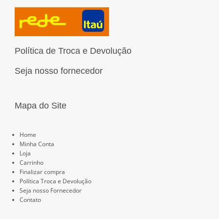
g
o
b
d
r
r
o
e
i
e
a
k
n
s
m
t
Política de Troca e Devolução
Seja nosso fornecedor
Mapa do Site
Páginas
Home
Minha Conta
Loja
Carrinho
Finalizar compra
Política Troca e Devolução
Seja nosso Fornecedor
Contato