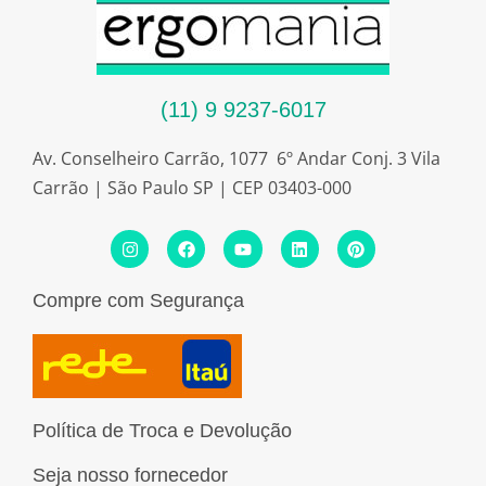
(11) 9 9237-6017
Av. Conselheiro Carrão, 1077 6º Andar Conj. 3 Vila
Carrão | São Paulo SP | CEP 03403-000
I
F
Y
L
P
n
a
o
i
i
s
c
u
n
n
t
e
t
k
t
Compre com Segurança
a
b
u
e
e
g
o
b
d
r
r
o
e
i
e
a
k
n
s
m
t
Política de Troca e Devolução
Seja nosso fornecedor