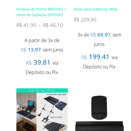
Kit Apoio de Punho MEP2001 +
Apoio para Antebraço Wing
Apoio de Digitação DEP2002
R$
209,90
R$
41,90
–
R$
46,10
R$
69,97
3x de
sem
A partir de 3x de
juros
R$
13,97
sem juros
199,41
R$
via
39,81
R$
via
Depósito ou Pix
Depósito ou Pix