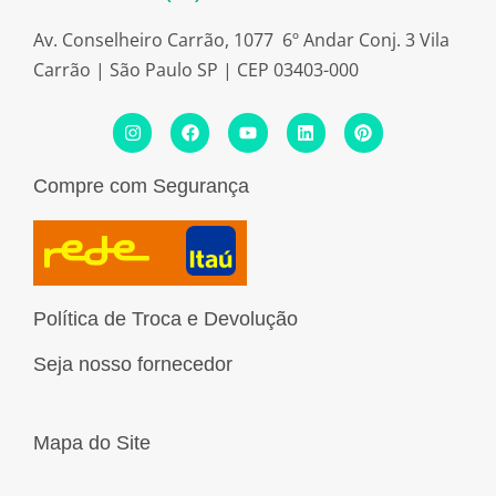
Av. Conselheiro Carrão, 1077 6º Andar Conj. 3 Vila
Carrão | São Paulo SP | CEP 03403-000
I
F
Y
L
P
n
a
o
i
i
s
c
u
n
n
t
e
t
k
t
Compre com Segurança
a
b
u
e
e
g
o
b
d
r
r
o
e
i
e
a
k
n
s
m
t
Política de Troca e Devolução
Seja nosso fornecedor
Mapa do Site
Páginas