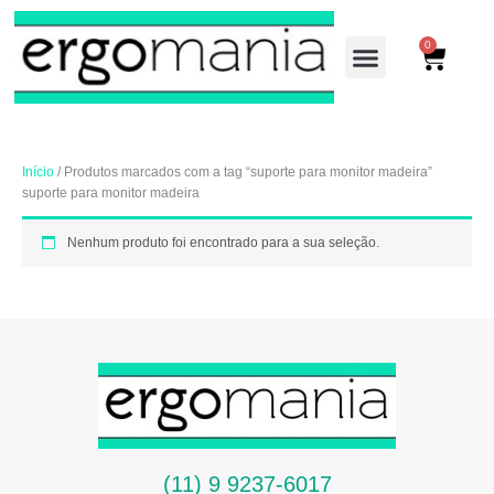
Ir
para
0
Cart
o
conteúdo
LINHA ADMINISTRA
LINHA INDUSTRIAL
Início
/ Produtos marcados com a tag “suporte para monitor madeira”
suporte para monitor madeira
Nenhum produto foi encontrado para a sua seleção.
(11) 9 9237-6017