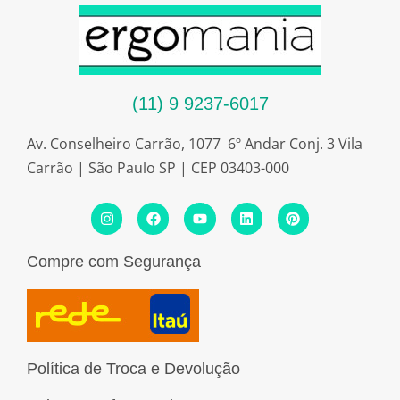
(11) 9 9237-6017
Av. Conselheiro Carrão, 1077 6º Andar Conj. 3 Vila
Carrão | São Paulo SP | CEP 03403-000
I
F
Y
L
P
n
a
o
i
i
s
c
u
n
n
t
e
t
k
t
Compre com Segurança
a
b
u
e
e
g
o
b
d
r
r
o
e
i
e
a
k
n
s
m
t
Política de Troca e Devolução