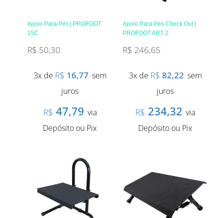
Apoio Para Pés | PROFOOT
Apoio Para Pés Check Out |
15C
PROFOOT ART 2
R$
50,30
R$
246,65
R$
16,77
R$
82,22
3x de
sem
3x de
sem
juros
juros
47,79
234,32
R$
R$
via
via
Depósito ou Pix
Depósito ou Pix