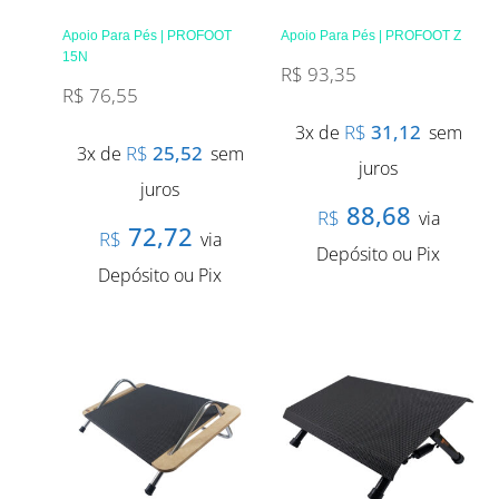
Apoio Para Pés | PROFOOT
Apoio Para Pés | PROFOOT Z
15N
R$
93,35
R$
76,55
R$
31,12
3x de
sem
R$
25,52
3x de
sem
juros
juros
88,68
R$
via
72,72
R$
via
Depósito ou Pix
Depósito ou Pix