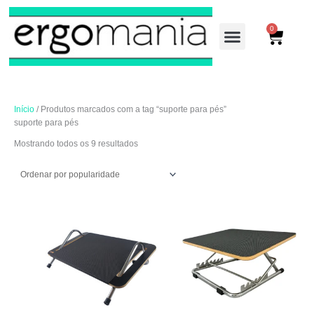
Ir
Classificado
para
por
0
Cart
o
popularidade
conteúdo
LINHA ADMINISTRA
LINHA INDUSTRIAL
Início
/ Produtos marcados com a tag “suporte para pés”
suporte para pés
Mostrando todos os 9 resultados