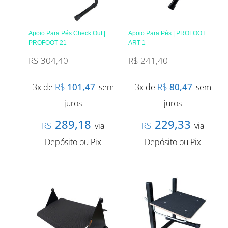
Apoio Para Pés Check Out |
Apoio Para Pés | PROFOOT
PROFOOT 21
ART 1
R$
304,40
R$
241,40
R$
101,47
R$
80,47
3x de
sem
3x de
sem
juros
juros
289,18
229,33
R$
R$
via
via
Depósito ou Pix
Depósito ou Pix