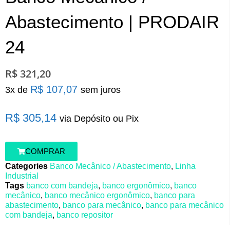
Abastecimento | PRODAIR
24
R$
321,20
R$
107,07
Banco
3x de
sem juros
Mecânico
/
R$
305,14
via Depósito ou Pix
Abastecimento
|
PRODAIR
24
COMPRAR
quantidade
Categories
Banco Mecânico / Abastecimento
,
Linha
Industrial
Tags
banco com bandeja
,
banco ergonômico
,
banco
mecânico
,
banco mecânico ergonômico
,
banco para
abastecimento
,
banco para mecânico
,
banco para mecânico
com bandeja
,
banco repositor