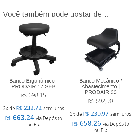
Você também pode gostar de…
Banco Ergonômico |
Banco Mecânico /
PRODAIR 17 SEB
Abastecimento |
PRODAIR 23
698,15
R$
692,90
R$
232,72
R$
3x de
sem juros
230,97
R$
3x de
sem juros
663,24
R$
via Depósito
658,26
R$
via Depósito
ou Pix
ou Pix