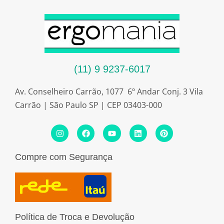
(11) 9 9237-6017
Av. Conselheiro Carrão, 1077 6º Andar Conj. 3 Vila
Carrão | São Paulo SP | CEP 03403-000
I
F
Y
L
P
n
a
o
i
i
s
c
u
n
n
t
e
t
k
t
Compre com Segurança
a
b
u
e
e
g
o
b
d
r
r
o
e
i
e
a
k
n
s
m
t
Política de Troca e Devolução