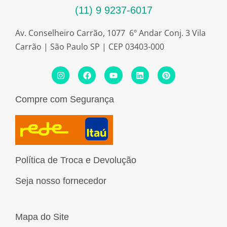
(11) 9 9237-6017
Av. Conselheiro Carrão, 1077 6º Andar Conj. 3 Vila
Carrão | São Paulo SP | CEP 03403-000
I
F
Y
L
P
n
a
o
i
i
s
c
u
n
n
t
e
t
k
t
Compre com Segurança
a
b
u
e
e
g
o
b
d
r
r
o
e
i
e
a
k
n
s
m
t
Política de Troca e Devolução
Seja nosso fornecedor
Mapa do Site