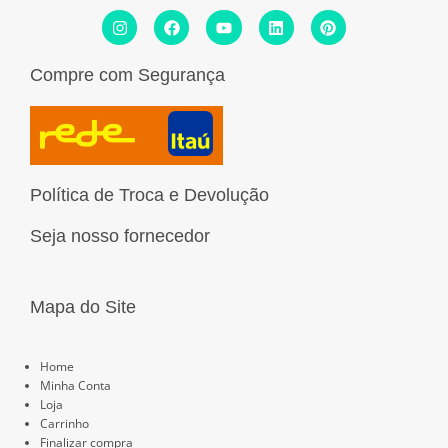
I
F
Y
L
P
n
a
o
i
i
s
c
u
n
n
t
e
t
k
t
Compre com Segurança
a
b
u
e
e
g
o
b
d
r
r
o
e
i
e
a
k
n
s
m
t
Política de Troca e Devolução
Seja nosso fornecedor
Mapa do Site
Páginas
Home
Minha Conta
Loja
Carrinho
Finalizar compra