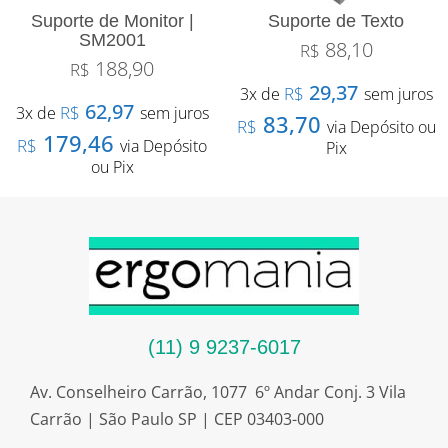
Suporte de Monitor |
Suporte de Texto
SM2001
88,10
R$
188,90
R$
29,37
R$
3x de
sem juros
62,97
R$
3x de
sem juros
83,70
R$
via Depósito ou
179,46
R$
via Depósito
Pix
ou Pix
(11) 9 9237-6017
Av. Conselheiro Carrão, 1077 6º Andar Conj. 3 Vila
Carrão | São Paulo SP | CEP 03403-000