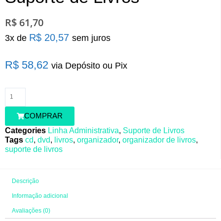
R$
61,70
R$
20,57
Suporte
3x de
sem juros
de
Livros
R$
58,62
via Depósito ou Pix
quantidade
COMPRAR
Categories
Linha Administrativa
,
Suporte de Livros
Tags
cd
,
dvd
,
livros
,
organizador
,
organizador de livros
,
suporte de livros
Descrição
Informação adicional
Avaliações (0)