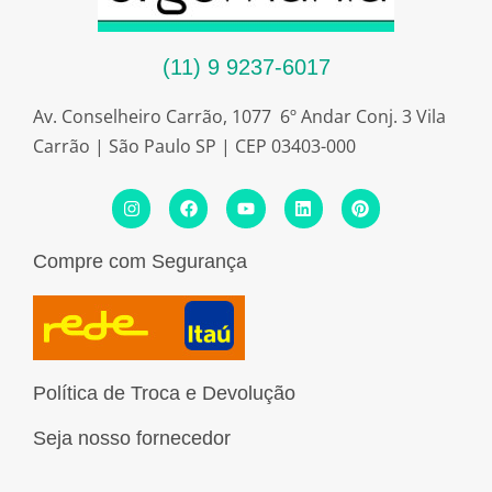
(11) 9 9237-6017
Av. Conselheiro Carrão, 1077 6º Andar Conj. 3 Vila
Carrão | São Paulo SP | CEP 03403-000
I
F
Y
L
P
n
a
o
i
i
s
c
u
n
n
t
e
t
k
t
Compre com Segurança
a
b
u
e
e
g
o
b
d
r
r
o
e
i
e
a
k
n
s
m
t
Política de Troca e Devolução
Seja nosso fornecedor