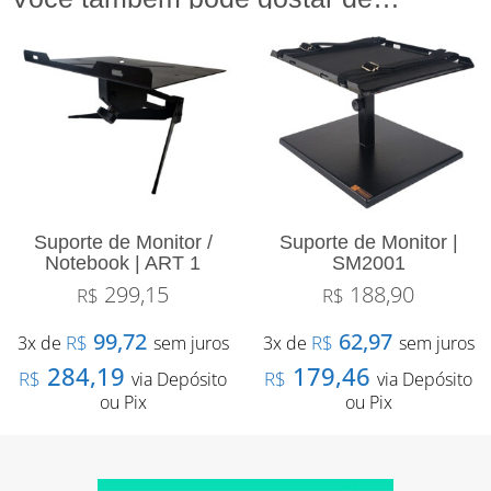
Suporte de Monitor /
Suporte de Monitor |
Notebook | ART 1
SM2001
299,15
188,90
R$
R$
99,72
62,97
R$
R$
3x de
sem juros
3x de
sem juros
284,19
179,46
R$
R$
via Depósito
via Depósito
ou Pix
ou Pix