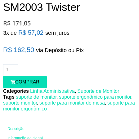
SM2003 Twister
R$
171,05
R$
57,02
Suporte
3x de
sem juros
de
Monitor
R$
162,50
via Depósito ou Pix
|
SM2003
Twister
quantidade
COMPRAR
Categories
Linha Administrativa
,
Suporte de Monitor
Tags
suporte de monitor
,
suporte ergonômico para monitor
,
suporte monitor
,
suporte para monitor de mesa
,
suporte para
monitor ergonômico
Descrição
Informação adicional