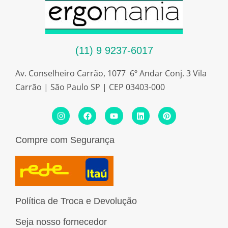
(11) 9 9237-6017
Av. Conselheiro Carrão, 1077 6º Andar Conj. 3 Vila
Carrão | São Paulo SP | CEP 03403-000
I
F
Y
L
P
n
a
o
i
i
s
c
u
n
n
t
e
t
k
t
Compre com Segurança
a
b
u
e
e
g
o
b
d
r
r
o
e
i
e
a
k
n
s
m
t
Política de Troca e Devolução
Seja nosso fornecedor