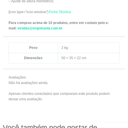
– Ajuste de altura milimétrico;
[icon type=”icon-window”]
Ficha Técnica
Para compras acima de 10 produtos, entre em contato pelo e-
mail:
vendas@ergomania.com.br
Peso
2 kg
Dimensões
50 × 35 × 22 cm
Avaliações
Não há avaliações ainda.
Apenas clientes conectados que compraram este produto podem
deixar uma avaliação.
Você também pode gostar de…