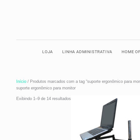
Ir
Classificado
para
por
o
popularidade
conteúdo
LOJA
LINHA ADMINISTRATIVA
HOME OF
Início
/ Produtos marcados com a tag “suporte ergonômico para mon
suporte ergonômico para monitor
Exibindo 1–9 de 14 resultados