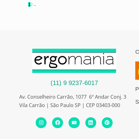
1
2
→
C
(11) 9 9237-6017
P
Av. Conselheiro Carrão, 1077 6º Andar Conj. 3
S
Vila Carrão | São Paulo SP | CEP 03403-000
I
F
Y
L
P
n
a
o
i
i
s
c
u
n
n
t
e
t
k
t