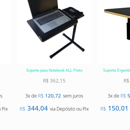
Suporte para Notebook ALL Preto
Suporte Ergonô
R$
362,15
R$
R$
120,72
R$
5
os
3x de
sem juros
3x de
344,04
150,01
R$
R$
 Pix
via Depósito ou Pix