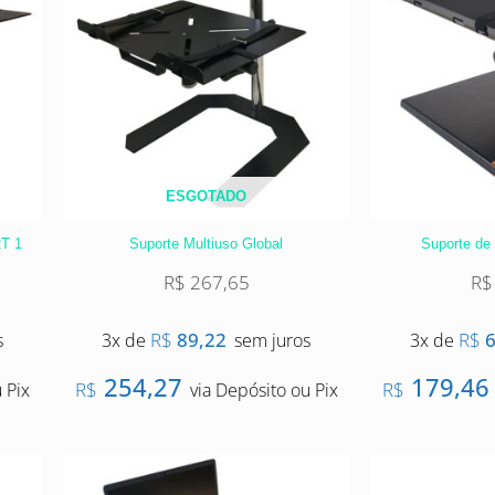
ESGOTADO
RT 1
Suporte Multiuso Global
Suporte de
R$
267,65
R$
R$
89,22
R$
6
s
3x de
sem juros
3x de
254,27
179,46
R$
R$
 Pix
via Depósito ou Pix