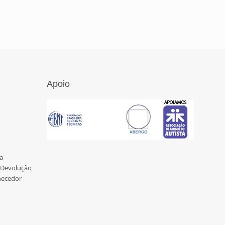
Apoio
a
e Devolução
necedor