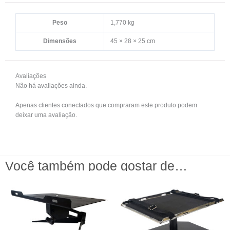
Peso
1,770 kg
Dimensões
45 × 28 × 25 cm
Avaliações
Não há avaliações ainda.
Apenas clientes conectados que compraram este produto podem
deixar uma avaliação.
Você também pode gostar de…