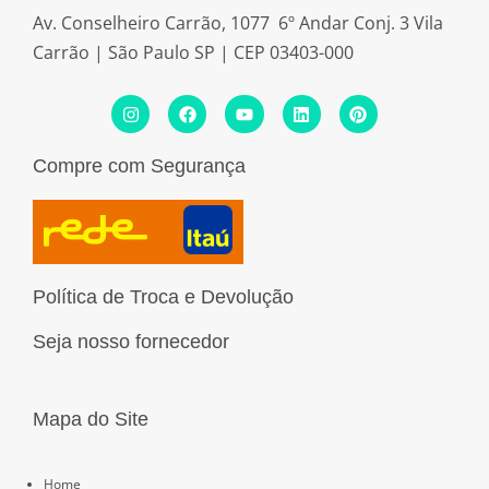
Av. Conselheiro Carrão, 1077 6º Andar Conj. 3 Vila
Carrão | São Paulo SP | CEP 03403-000
I
F
Y
L
P
n
a
o
i
i
s
c
u
n
n
t
e
t
k
t
Compre com Segurança
a
b
u
e
e
g
o
b
d
r
r
o
e
i
e
a
k
n
s
m
t
Política de Troca e Devolução
Seja nosso fornecedor
Mapa do Site
Páginas
Home