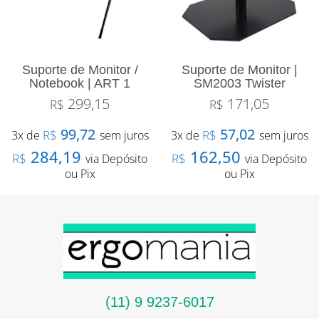
Suporte de Monitor /
Suporte de Monitor |
Notebook | ART 1
SM2003 Twister
299,15
171,05
R$
R$
99,72
57,02
R$
R$
3x de
sem juros
3x de
sem juros
284,19
162,50
R$
R$
via Depósito
via Depósito
ou Pix
ou Pix
(11) 9 9237-6017