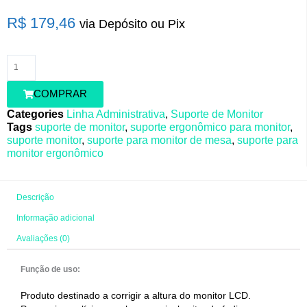
Monitor
R$
179,46
via Depósito ou Pix
Vênus
quantidade
COMPRAR
Categories
Linha Administrativa
,
Suporte de Monitor
Tags
suporte de monitor
,
suporte ergonômico para monitor
,
suporte monitor
,
suporte para monitor de mesa
,
suporte para
monitor ergonômico
Descrição
Informação adicional
Avaliações (0)
Função de uso:
Produto destinado a corrigir a altura do monitor LCD.